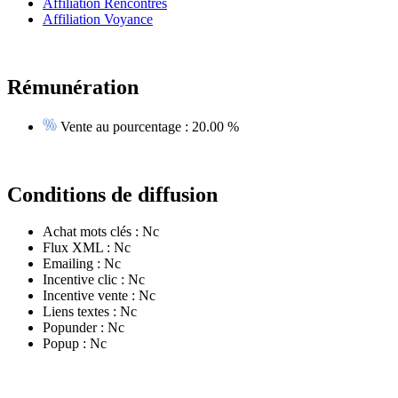
Affiliation Rencontres
Affiliation Voyance
Rémunération
Vente au pourcentage :
20.00 %
Conditions de diffusion
Achat mots clés :
Nc
Flux XML :
Nc
Emailing :
Nc
Incentive clic :
Nc
Incentive vente :
Nc
Liens textes :
Nc
Popunder :
Nc
Popup :
Nc