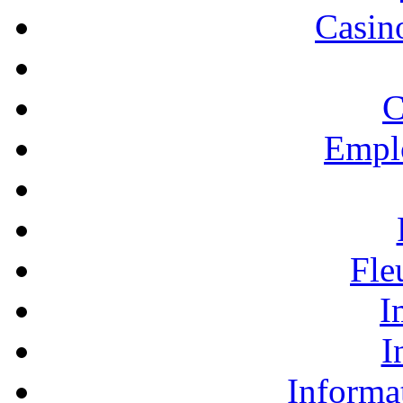
Casino
C
Empl
Fle
I
I
Informa