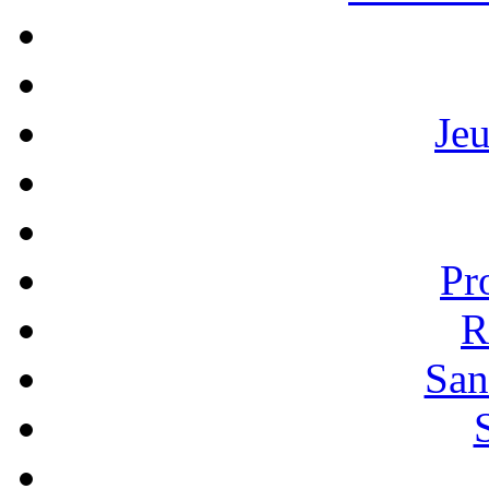
Je
Pr
R
San