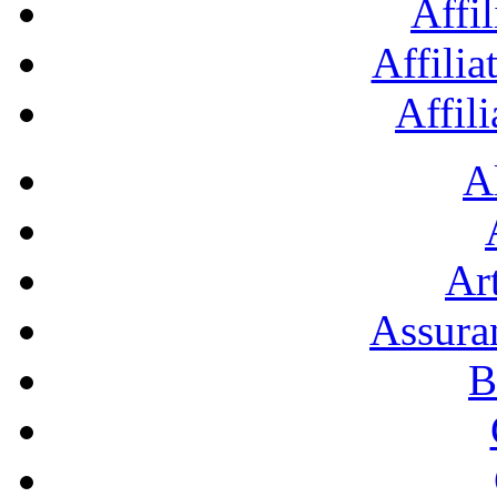
Affil
Affilia
Affil
A
Art
Assura
B