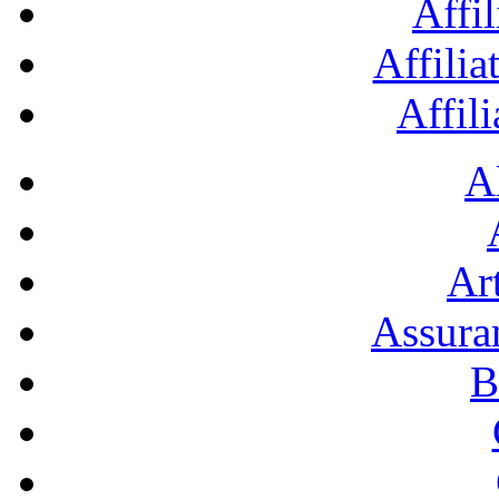
Affil
Affilia
Affil
A
Art
Assura
B