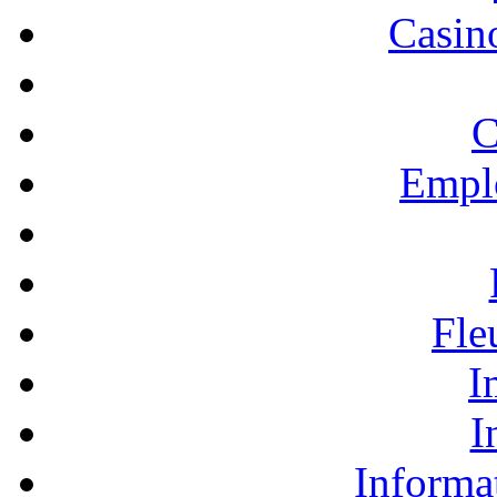
Casino
C
Empl
Fle
I
I
Informa