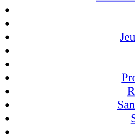
Je
Pr
R
San