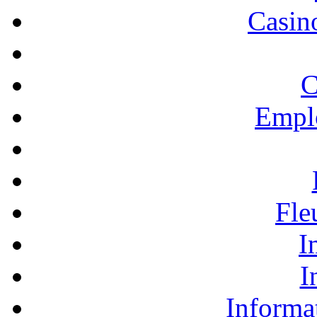
Casino
C
Empl
Fle
I
I
Informa