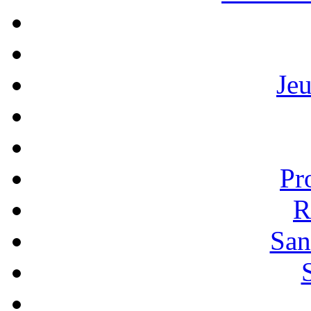
Je
Pr
R
San