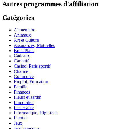
Autres programmes d'affiliation
Catégories
Alimentaire
Animaux
Art et Culture
Assurances, Mutuelles
Bons Plans
Cadeaux
Caritatif
Casino, Paris sportif
Charme
Commerce
Emploi, Formation
Famille
Finances
Fleurs et Jardin
Immobilier
Inclassable
Informatique, High-tech
Internet
Jeux
Jeux concours