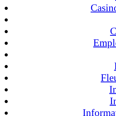
Casino
C
Empl
Fle
I
I
Informa