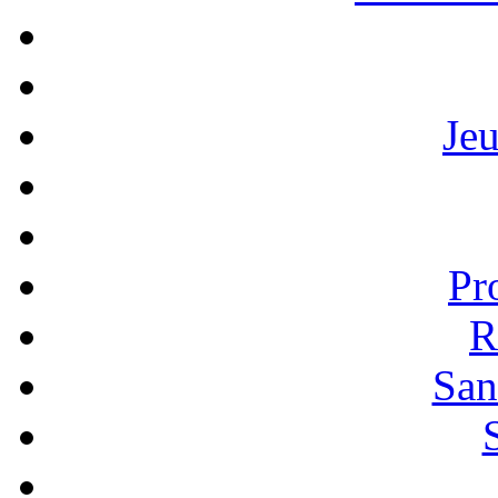
Je
Pr
R
San