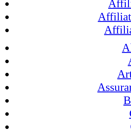
Affil
Affilia
Affil
A
Art
Assura
B