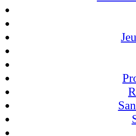
Je
Pr
R
San