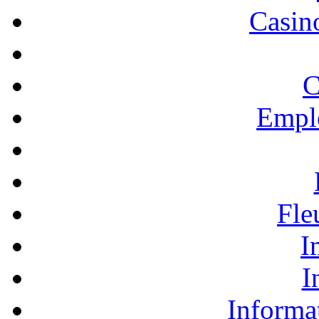
Casino
C
Empl
Fle
I
I
Informa