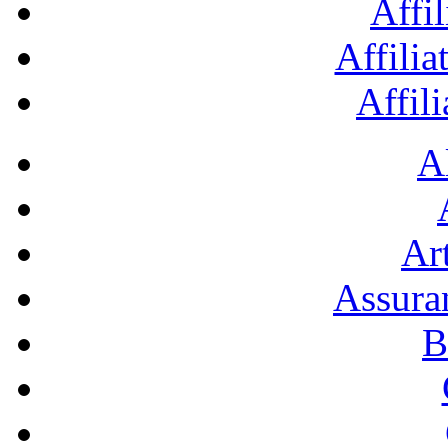
Affil
Affilia
Affil
A
Art
Assura
B