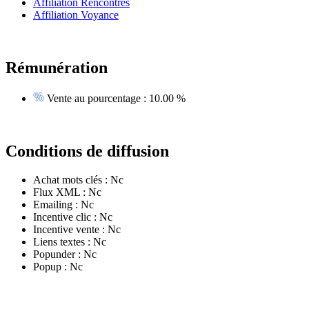
Affiliation Rencontres
Affiliation Voyance
Rémunération
Vente au pourcentage :
10.00 %
Conditions de diffusion
Achat mots clés :
Nc
Flux XML :
Nc
Emailing :
Nc
Incentive clic :
Nc
Incentive vente :
Nc
Liens textes :
Nc
Popunder :
Nc
Popup :
Nc