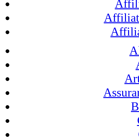
Affil
Affilia
Affil
A
Art
Assura
B