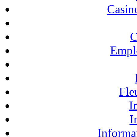
Casino
C
Empl
Fle
I
I
Informa