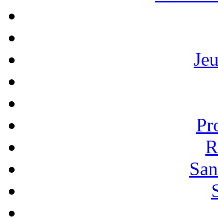
Je
Pr
R
San