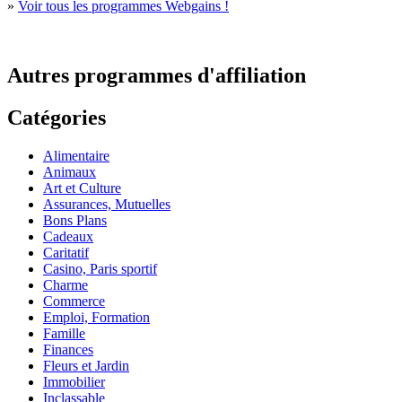
»
Voir tous les programmes Webgains !
Autres programmes d'affiliation
Catégories
Alimentaire
Animaux
Art et Culture
Assurances, Mutuelles
Bons Plans
Cadeaux
Caritatif
Casino, Paris sportif
Charme
Commerce
Emploi, Formation
Famille
Finances
Fleurs et Jardin
Immobilier
Inclassable