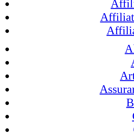
Affil
Affilia
Affil
A
Art
Assura
B