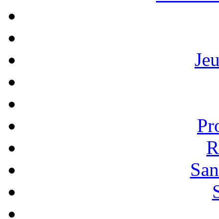
Je
Pr
R
San