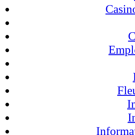
Casino
C
Empl
Fle
I
I
Informa