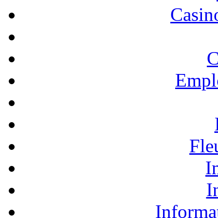
Casino
C
Empl
Fle
I
I
Informa