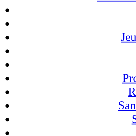
Je
Pr
R
San