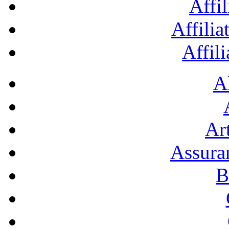
Affil
Affilia
Affil
A
Art
Assura
B