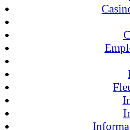
Casino
C
Empl
Fle
I
I
Informa