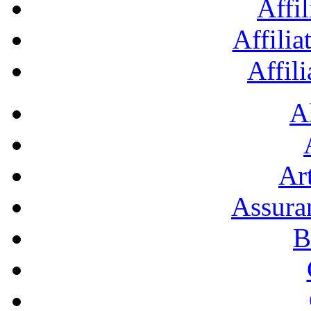
Affil
Affilia
Affil
A
Art
Assura
B