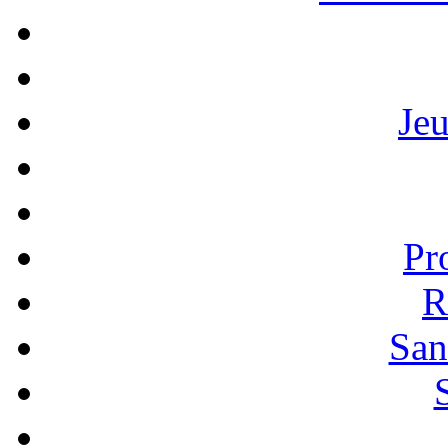
Je
Pr
R
San