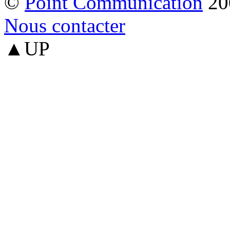
©
Point Communication
20
Nous contacter
▲UP