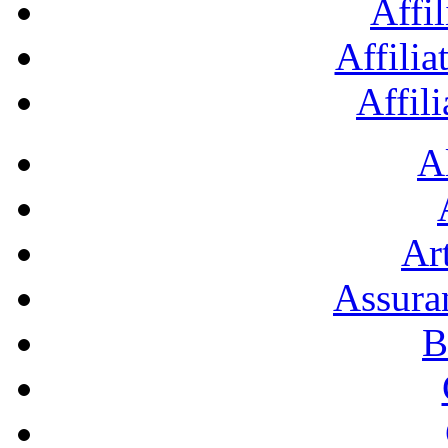
Affil
Affilia
Affil
A
Art
Assura
B