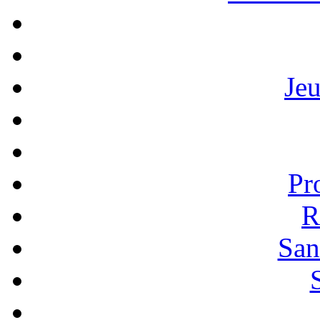
Je
Pr
R
San