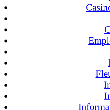
Casino
C
Empl
Fle
I
I
Informa