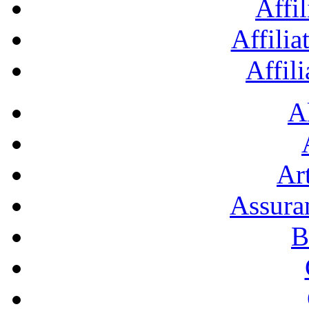
Affil
Affilia
Affil
A
Art
Assura
B