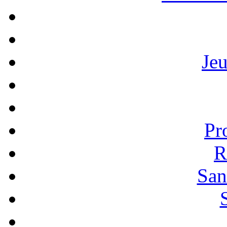
Je
Pr
R
San