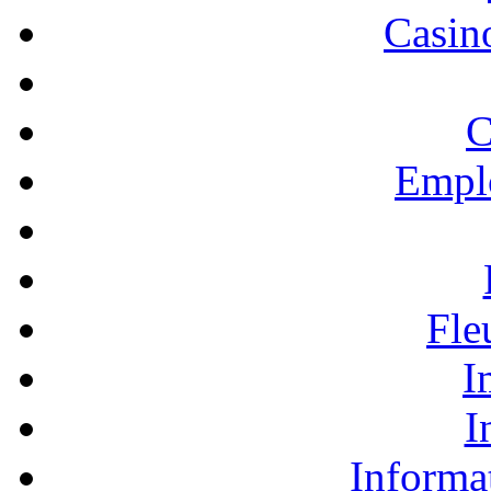
Casino
C
Empl
Fle
I
I
Informa