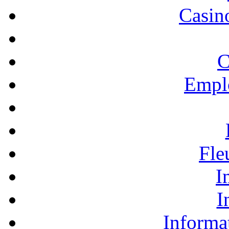
Casino
C
Empl
Fle
I
I
Informa