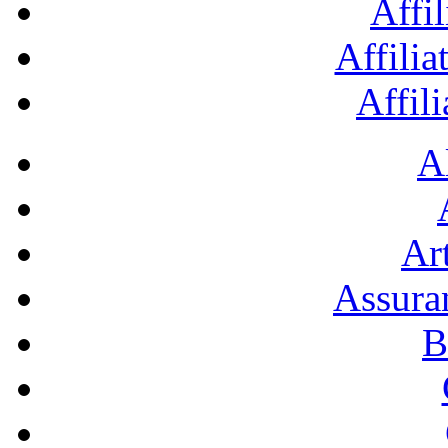
Affil
Affilia
Affil
A
Art
Assura
B