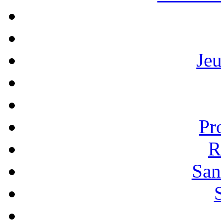
Je
Pr
R
San