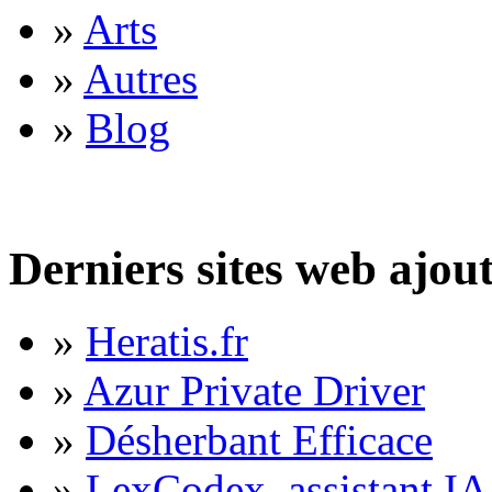
»
Arts
»
Autres
»
Blog
Derniers sites web ajou
»
Heratis.fr
»
Azur Private Driver
»
Désherbant Efficace
»
LexCodex, assistant IA 