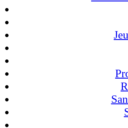
Je
Pr
R
San