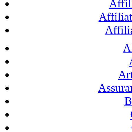
Affil
Affilia
Affil
A
Art
Assura
B