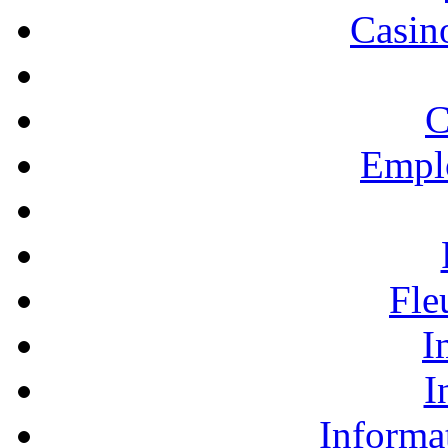
Casino
C
Empl
Fle
I
I
Informa