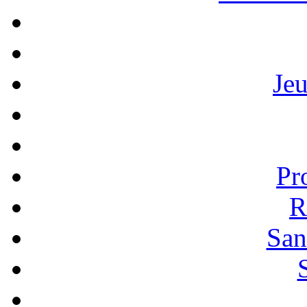
Je
Pr
R
San