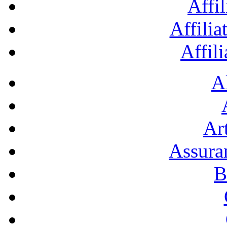
Affil
Affilia
Affil
A
Art
Assura
B