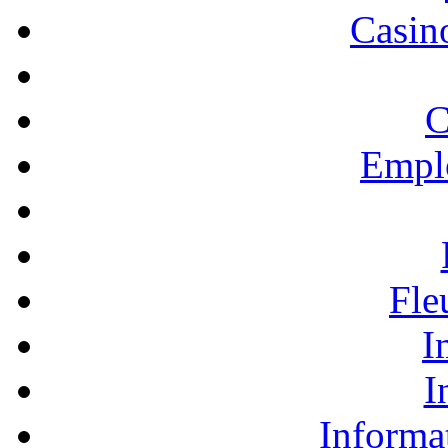
Casino
C
Empl
Fle
I
I
Informa