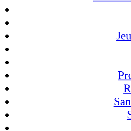
Je
Pr
R
San