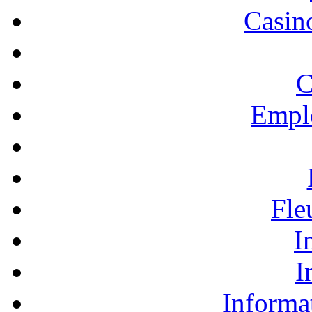
Casino
C
Empl
Fle
I
I
Informa