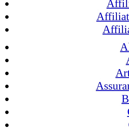
Affil
Affilia
Affil
A
Art
Assura
B