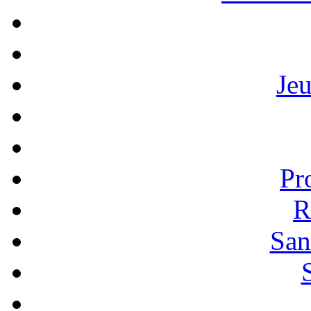
Je
Pr
R
San