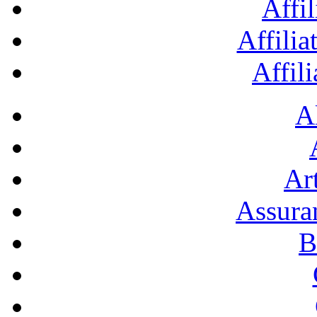
Affil
Affilia
Affil
A
Art
Assura
B