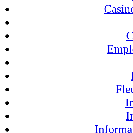
Casino
C
Empl
Fle
I
I
Informa