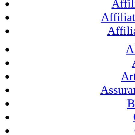
Affil
Affilia
Affil
A
Art
Assura
B