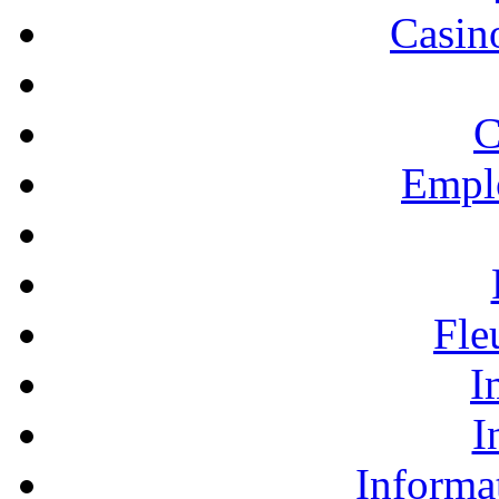
Casino
C
Empl
Fle
I
I
Informa