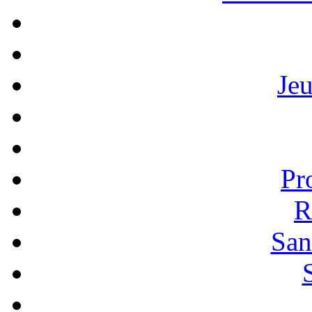
Je
Pr
R
San