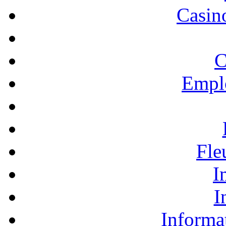
Casino
C
Empl
Fle
I
I
Informa