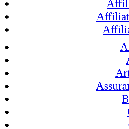
Affil
Affilia
Affil
A
Art
Assura
B