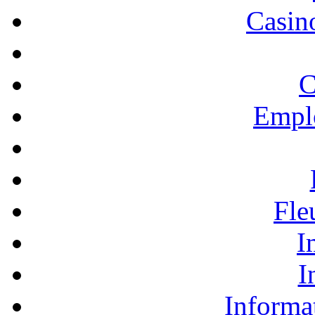
Casino
C
Empl
Fle
I
I
Informa