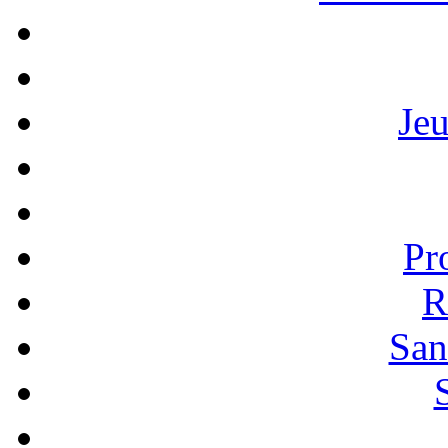
Je
Pr
R
San