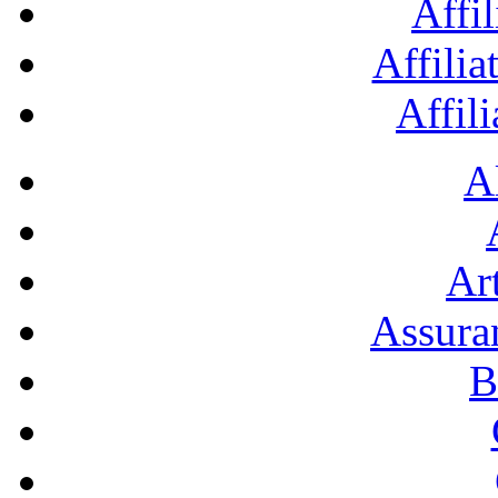
Affil
Affilia
Affil
A
Art
Assura
B