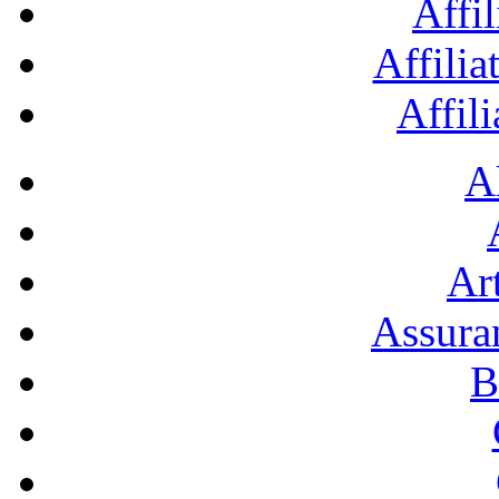
Affil
Affilia
Affil
A
Art
Assura
B