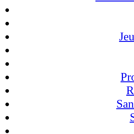
Je
Pr
R
San