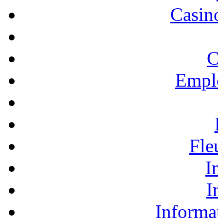
Casino
C
Empl
Fle
I
I
Informa