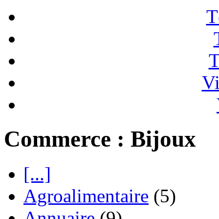
T
T
Vi
Commerce : Bijoux
[...]
Agroalimentaire
(5)
Annuaire
(9)