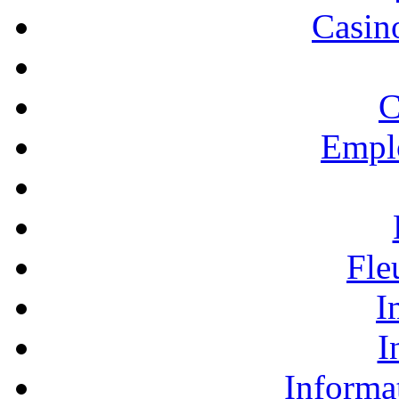
Casino
C
Empl
Fle
I
I
Informa