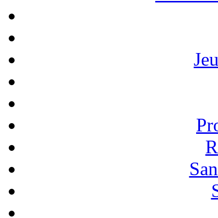
Je
Pr
R
San