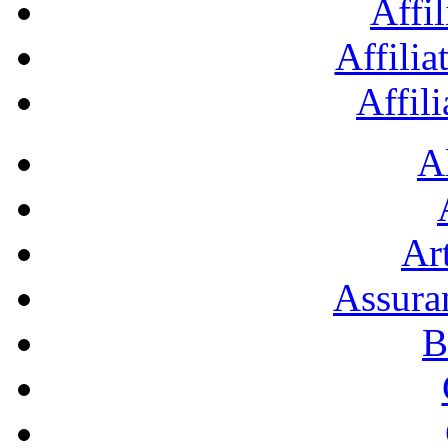
Affil
Affilia
Affil
A
Art
Assura
B