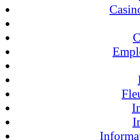
Casino
C
Empl
Fle
I
I
Informa