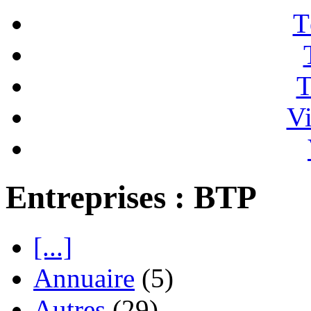
T
T
Vi
Entreprises : BTP
[...]
Annuaire
(5)
Autres
(29)