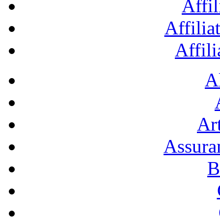
Affil
Affilia
Affil
A
Art
Assura
B