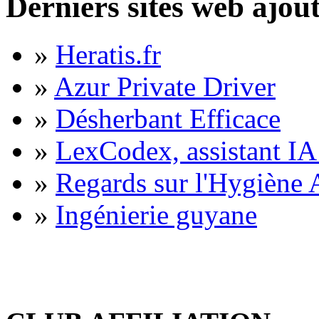
Derniers sites web ajou
»
Heratis.fr
»
Azur Private Driver
»
Désherbant Efficace
»
LexCodex, assistant IA 
»
Regards sur l'Hygiène A
»
Ingénierie guyane