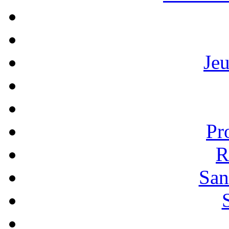
Je
Pr
R
San