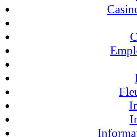
Casino
C
Empl
Fle
I
I
Informa