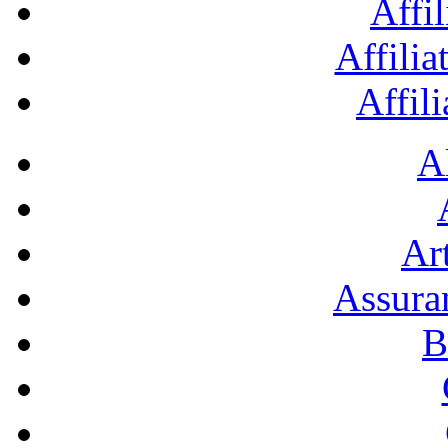
Affil
Affilia
Affil
A
Art
Assura
B