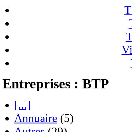
T
T
Vi
Entreprises : BTP
[...]
Annuaire
(5)
Autres
(29)