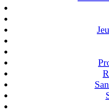
Je
Pr
R
San