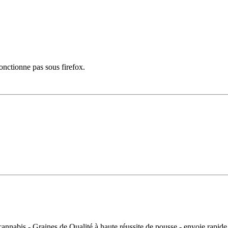
onctionne pas sous firefox.
cannabis - Graines de Qualité à haute réussite de pousse - envoie rapide