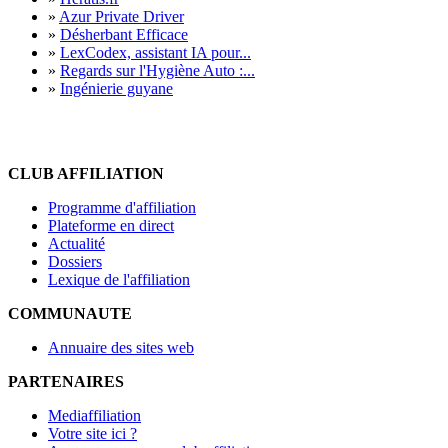
»
Azur Private Driver
»
Désherbant Efficace
»
LexCodex, assistant IA pour...
»
Regards sur l'Hygiène Auto :...
»
Ingénierie guyane
CLUB AFFILIATION
Programme d'affiliation
Plateforme en direct
Actualité
Dossiers
Lexique de l'affiliation
COMMUNAUTE
Annuaire des sites web
PARTENAIRES
Mediaffiliation
Votre site ici ?