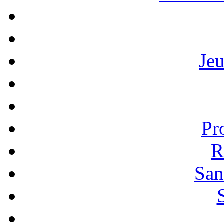
Je
Pr
R
San