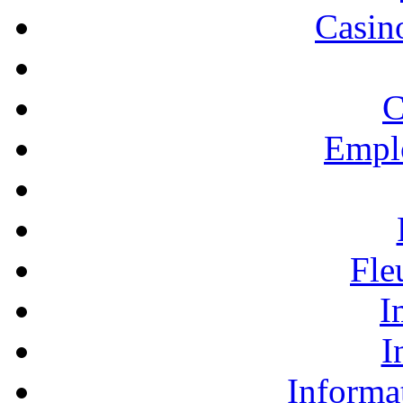
Casino
C
Empl
Fle
I
I
Informa