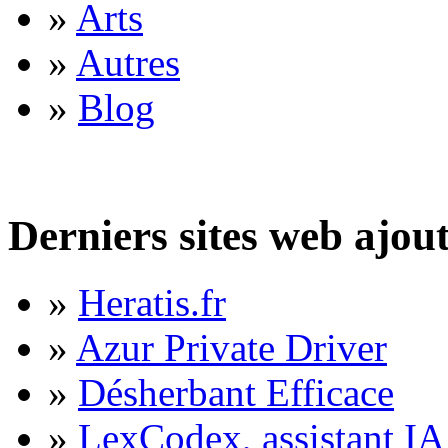
»
Arts
»
Autres
»
Blog
Derniers sites web ajou
»
Heratis.fr
»
Azur Private Driver
»
Désherbant Efficace
»
LexCodex, assistant IA 