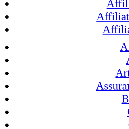
Affil
Affilia
Affil
A
Art
Assura
B