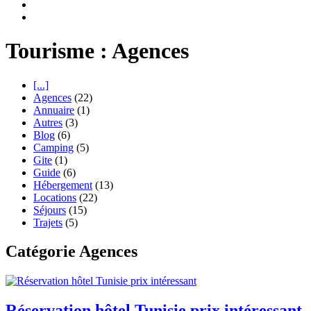
Tourisme : Agences
[...]
Agences
(22)
Annuaire
(1)
Autres
(3)
Blog
(6)
Camping
(5)
Gite
(1)
Guide
(6)
Hébergement
(13)
Locations
(22)
Séjours
(15)
Trajets
(5)
Catégorie Agences
Réservation hôtel Tunisie prix intéressant