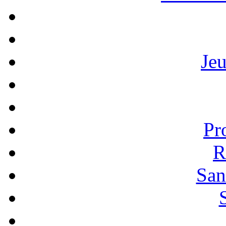
Je
Pr
R
San