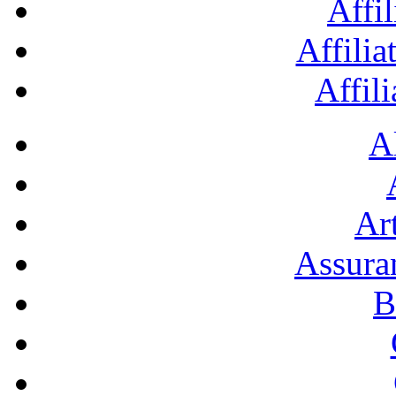
Affil
Affilia
Affil
A
Art
Assura
B