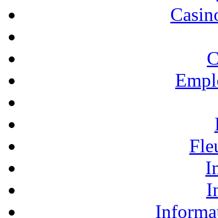
Casino
C
Empl
Fle
I
I
Informa