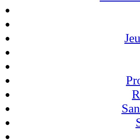
Je
Pr
R
San