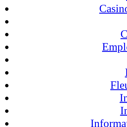
Casino
C
Empl
Fle
I
I
Informa