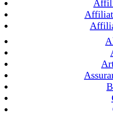
Affil
Affilia
Affil
A
Art
Assura
B