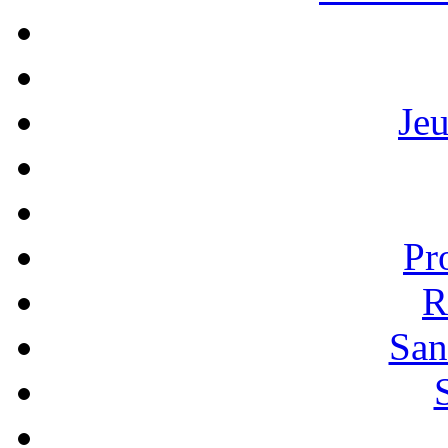
Je
Pr
R
San