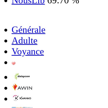
NousLib
69.70 %
Générale
Adulte
Voyance