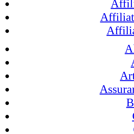
Affil
Affilia
Affil
A
Art
Assura
B