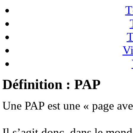
T
T
Vi
Définition : PAP
Une PAP est une « page avec
Il s’agit donc, dans le mond