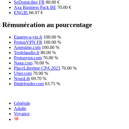
SeDomicilier FR
80.00 €
Axa Business Pack BE
70.00 €
ENGIE
66.97 €
Rémunération au pourcentage
Etagere-a-vin.fr
100.00 %
ProtonVPN FR
100.00 %
Appsumo.com
100.00 %
Teufelaudio.fr
80.00 %
Protonvpn.com
70.00 %
Naga.com
70.00 %
PlaceLibertine CPA 2023
70.00 %
Uber.com
70.00 %
NousLib
69.70 %
Bitdefender.com
63.75 %
Générale
Adulte
Voyance