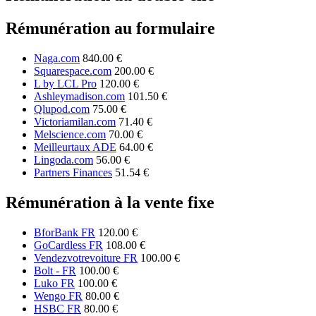
Rémunération au formulaire
Naga.com
840.00 €
Squarespace.com
200.00 €
L by LCL Pro
120.00 €
Ashleymadison.com
101.50 €
Qlupod.com
75.00 €
Victoriamilan.com
71.40 €
Melscience.com
70.00 €
Meilleurtaux ADE
64.00 €
Lingoda.com
56.00 €
Partners Finances
51.54 €
Rémunération à la vente fixe
BforBank FR
120.00 €
GoCardless FR
108.00 €
Vendezvotrevoiture FR
100.00 €
Bolt - FR
100.00 €
Luko FR
100.00 €
Wengo FR
80.00 €
HSBC FR
80.00 €