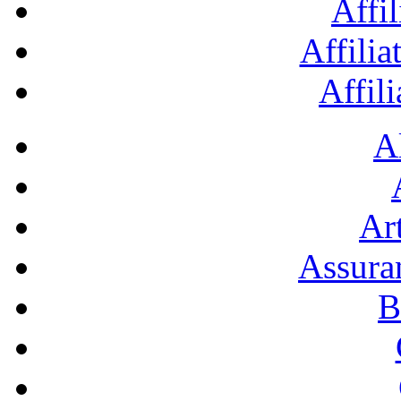
Affil
Affilia
Affil
A
Art
Assura
B