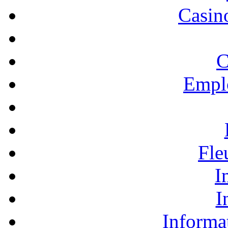
Casino
C
Empl
Fle
I
I
Informa