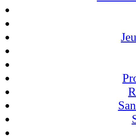
Je
Pr
R
San