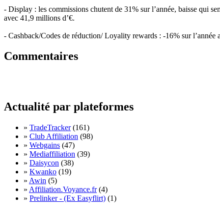
- Display : les commissions chutent de 31% sur l’année, baisse qui s
avec 41,9 millions d’€.
- Cashback/Codes de réduction/ Loyality rewards : -16% sur l’année a
Commentaires
Actualité par plateformes
»
TradeTracker
(161)
»
Club Affiliation
(98)
»
Webgains
(47)
»
Mediaffiliation
(39)
»
Daisycon
(38)
»
Kwanko
(19)
»
Awin
(5)
»
Affiliation.Voyance.fr
(4)
»
Prelinker - (Ex Easyflirt)
(1)