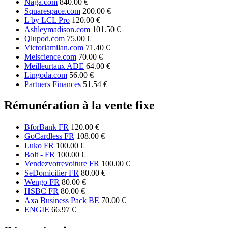
Naga.com
840.00 €
Squarespace.com
200.00 €
L by LCL Pro
120.00 €
Ashleymadison.com
101.50 €
Qlupod.com
75.00 €
Victoriamilan.com
71.40 €
Melscience.com
70.00 €
Meilleurtaux ADE
64.00 €
Lingoda.com
56.00 €
Partners Finances
51.54 €
Rémunération à la vente fixe
BforBank FR
120.00 €
GoCardless FR
108.00 €
Luko FR
100.00 €
Bolt - FR
100.00 €
Vendezvotrevoiture FR
100.00 €
SeDomicilier FR
80.00 €
Wengo FR
80.00 €
HSBC FR
80.00 €
Axa Business Pack BE
70.00 €
ENGIE
66.97 €