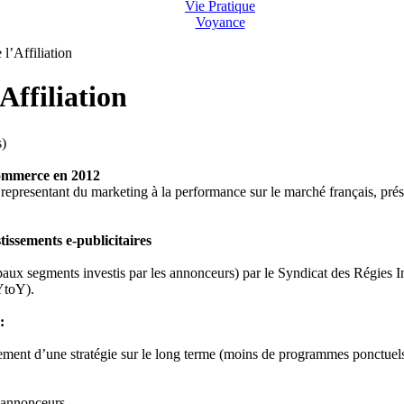
Vie Pratique
Voyance
l’Affiliation
Affiliation
)
-commerce en 2012
representant du marketing à la performance sur le marché français, prése
issements e-publicitaires
paux segments investis par les annonceurs) par le Syndicat des Régies Int
(YtoY).
:
t d’une stratégie sur le long terme (moins de programmes ponctuels) e
s annonceurs