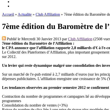
Accueil
»
Actualite
»
Club Affiliation
» 7ème édition du Baromètre de 
7ème édition du Baromètre de l’
Publié le
Mercredi 30 Janvier 2013
par
Club Affiliation
(2508 vues
7ème édition du Baromètre de l’Affiliation :
le CPA annonce que l’affiliation rapporte 2,8 milliards d'€ à l'e
Le Collectif des Plateformes d’Affiliation, plus important groupement 
sur 2012.
Un levier qui reste dynamique malgré une consolidation des invest
Sur un marché de l'e-pub estimé à 2,7 milliards d’euros (sur les princi
dépenses publicitaires. L’affiliation enregistre une croissance de 5% 
Les tendances observées au premier semestre 2012 se confirment 
Contraction du nombre de programmes et campagnes lié au développemen
programmes
Consolidation du nombre de ventes (+3%)
Baisse du nombre de clics liée à une prise de risque plus modérée de