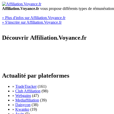
Affiliation.Voyance.fr
vous propose différents types de rémunération
» Plus d'infos sur Affiliation.Voyance.fr
» S'inscrire sur Affiliation.Voyance.fr
Découvrir Affiliation.Voyance.fr
Actualité par plateformes
»
TradeTracker
(161)
»
Club Affiliation
(98)
»
Webgains
(47)
»
Mediaffiliation
(39)
»
Daisycon
(38)
»
Kwanko
(19)
»
Awin
(5)