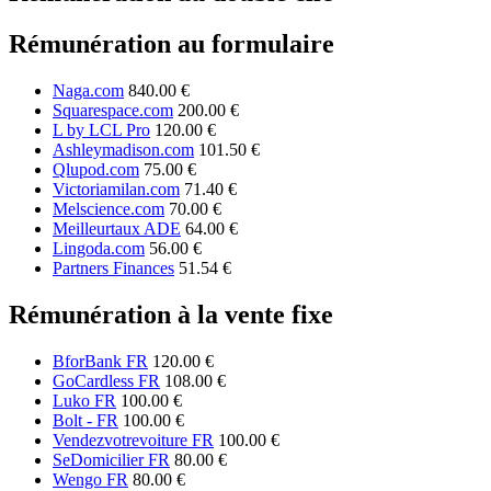
Rémunération au formulaire
Naga.com
840.00 €
Squarespace.com
200.00 €
L by LCL Pro
120.00 €
Ashleymadison.com
101.50 €
Qlupod.com
75.00 €
Victoriamilan.com
71.40 €
Melscience.com
70.00 €
Meilleurtaux ADE
64.00 €
Lingoda.com
56.00 €
Partners Finances
51.54 €
Rémunération à la vente fixe
BforBank FR
120.00 €
GoCardless FR
108.00 €
Luko FR
100.00 €
Bolt - FR
100.00 €
Vendezvotrevoiture FR
100.00 €
SeDomicilier FR
80.00 €
Wengo FR
80.00 €