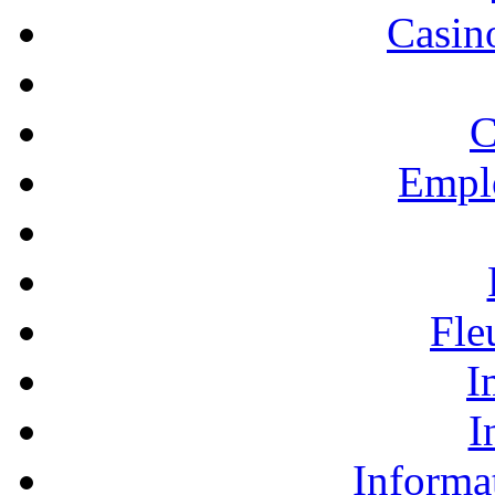
Casino
C
Empl
Fle
I
I
Informa