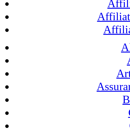
Affil
Affilia
Affil
A
Art
Assura
B