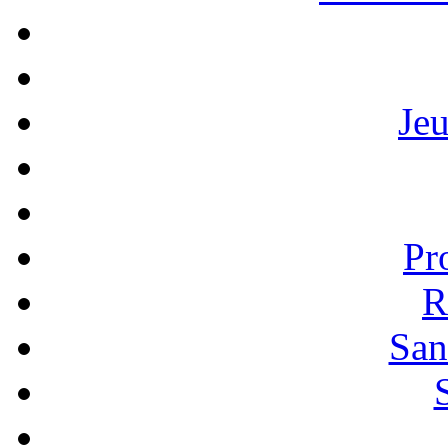
Je
Pr
R
San