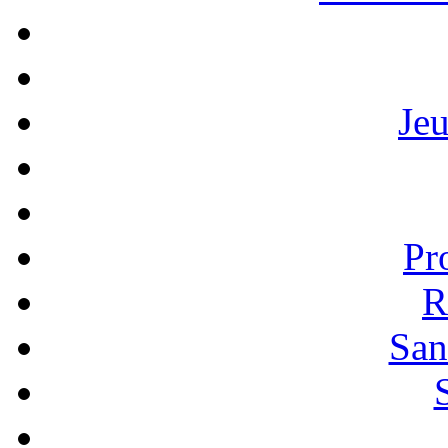
Je
Pr
R
San