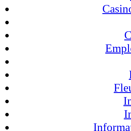
Casino
C
Empl
Fle
I
I
Informa