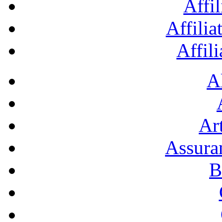
Affil
Affilia
Affil
A
Art
Assura
B