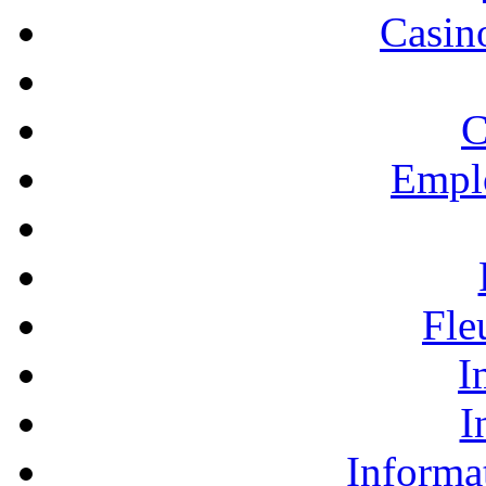
Casino
C
Empl
Fle
I
I
Informa