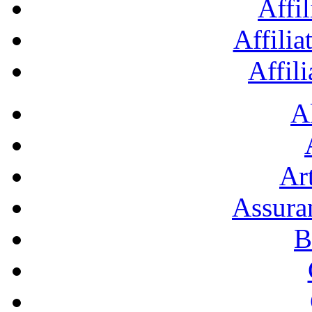
Affil
Affilia
Affil
A
Art
Assura
B