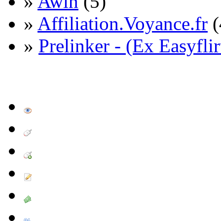
»
Awin
(5)
»
Affiliation.Voyance.fr
(
»
Prelinker - (Ex Easyflir