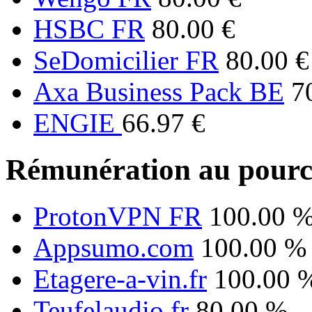
HSBC FR
80.00 €
SeDomicilier FR
80.00 €
Axa Business Pack BE
7
ENGIE
66.97 €
Rémunération au pourc
ProtonVPN FR
100.00 
Appsumo.com
100.00 %
Etagere-a-vin.fr
100.00 
Teufelaudio.fr
80.00 %