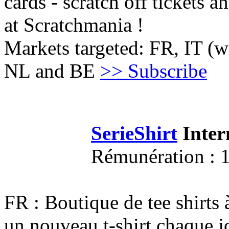
cards - scratch off tickets a
at Scratchmania !
Markets targeted: FR, IT (w
NL and BE
>> Subscribe
SerieShirt
Intern
Rémunération : 1
FR : Boutique de tee shirts
un nouveau t-shirt chaque jo