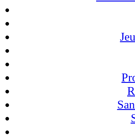
Je
Pr
R
San