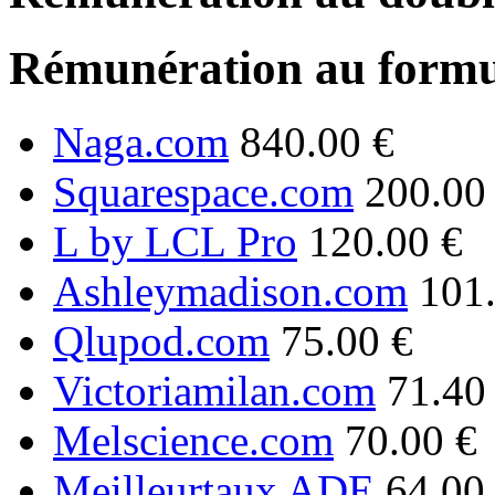
Rémunération au formu
Naga.com
840.00 €
Squarespace.com
200.00
L by LCL Pro
120.00 €
Ashleymadison.com
101
Qlupod.com
75.00 €
Victoriamilan.com
71.40
Melscience.com
70.00 €
Meilleurtaux ADE
64.00