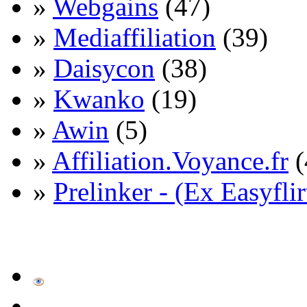
»
Webgains
(47)
»
Mediaffiliation
(39)
»
Daisycon
(38)
»
Kwanko
(19)
»
Awin
(5)
»
Affiliation.Voyance.fr
(
»
Prelinker - (Ex Easyflir