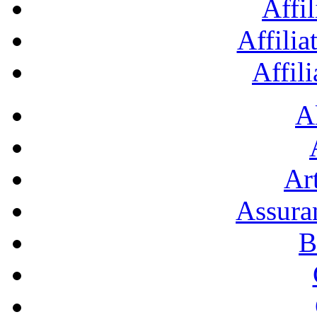
Affil
Affilia
Affil
A
Art
Assura
B