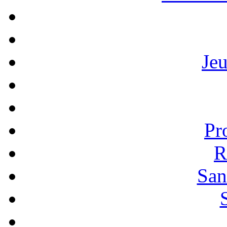
Je
Pr
R
San