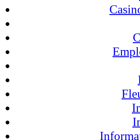
Casino
C
Empl
Fle
I
I
Informa