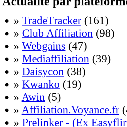
Actualité par plateform
»
TradeTracker
(161)
»
Club Affiliation
(98)
»
Webgains
(47)
»
Mediaffiliation
(39)
»
Daisycon
(38)
»
Kwanko
(19)
»
Awin
(5)
»
Affiliation.Voyance.fr
(
»
Prelinker - (Ex Easyflir