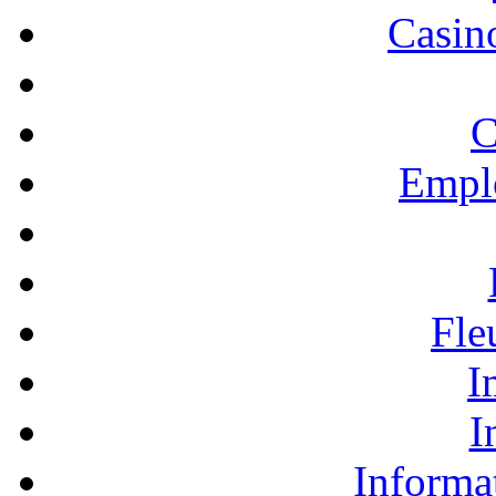
Casino
C
Empl
Fle
I
I
Informa