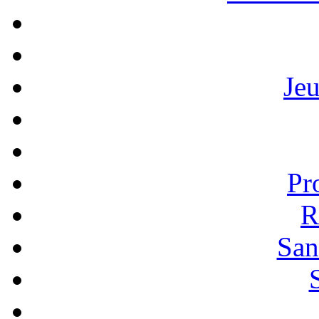
Je
Pr
R
San