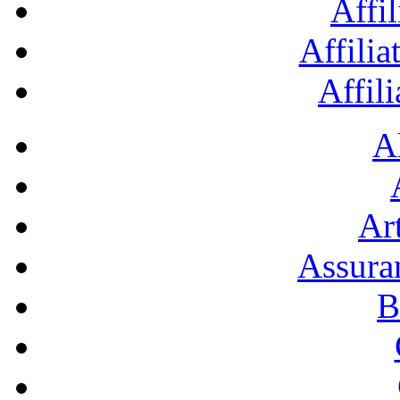
Affil
Affilia
Affil
A
Art
Assura
B