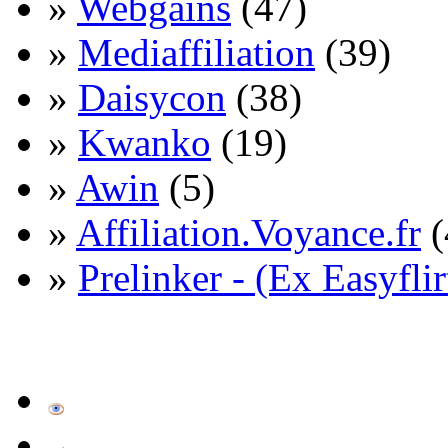
»
Webgains
(47)
»
Mediaffiliation
(39)
»
Daisycon
(38)
»
Kwanko
(19)
»
Awin
(5)
»
Affiliation.Voyance.fr
(
»
Prelinker - (Ex Easyflir