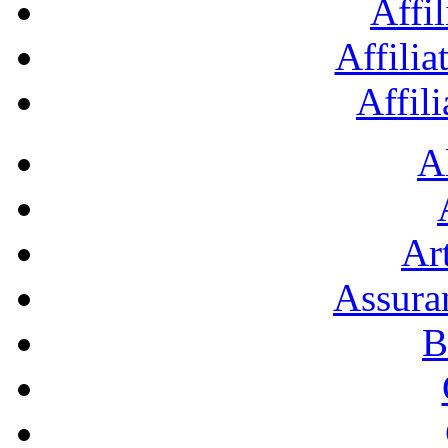
Affil
Affilia
Affil
A
Art
Assura
B