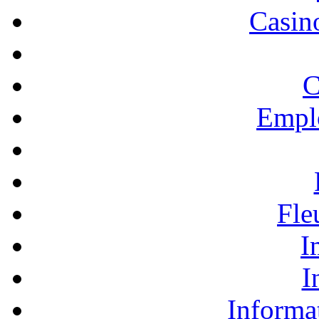
Casino
C
Empl
Fle
I
I
Informa