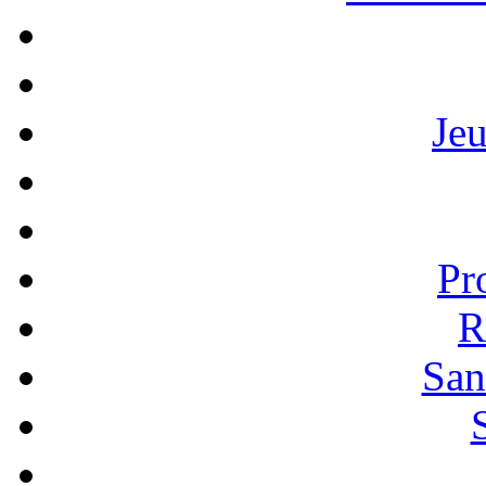
Je
Pr
R
San