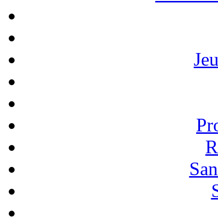
Je
Pr
R
San