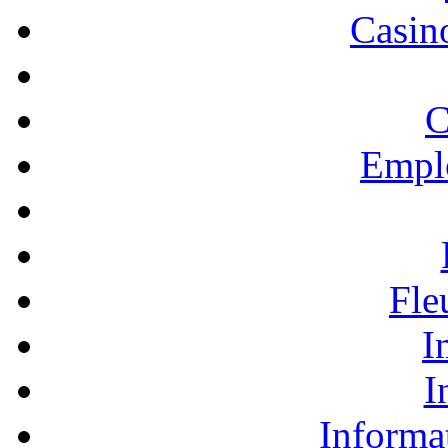
Casino
C
Empl
Fle
I
I
Informa