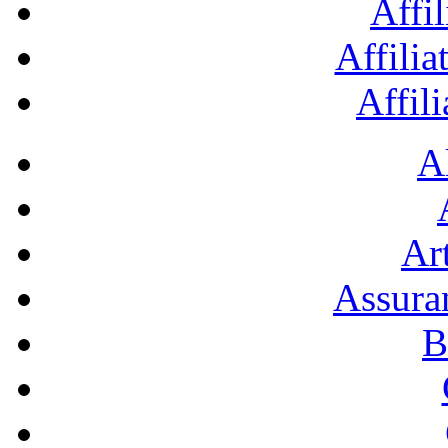
Affil
Affilia
Affil
A
Art
Assura
B