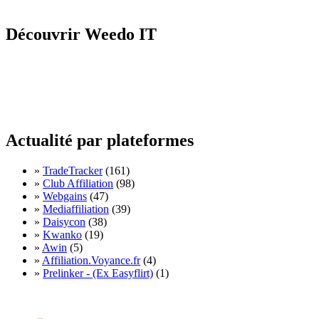
Découvrir Weedo IT
Actualité par plateformes
»
TradeTracker
(161)
»
Club Affiliation
(98)
»
Webgains
(47)
»
Mediaffiliation
(39)
»
Daisycon
(38)
»
Kwanko
(19)
»
Awin
(5)
»
Affiliation.Voyance.fr
(4)
»
Prelinker - (Ex Easyflirt)
(1)