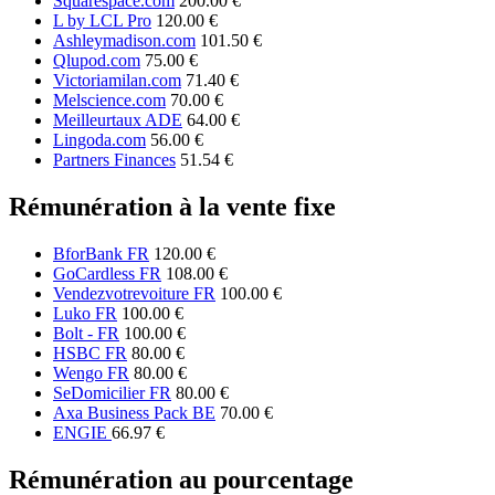
Squarespace.com
200.00 €
L by LCL Pro
120.00 €
Ashleymadison.com
101.50 €
Qlupod.com
75.00 €
Victoriamilan.com
71.40 €
Melscience.com
70.00 €
Meilleurtaux ADE
64.00 €
Lingoda.com
56.00 €
Partners Finances
51.54 €
Rémunération à la vente fixe
BforBank FR
120.00 €
GoCardless FR
108.00 €
Vendezvotrevoiture FR
100.00 €
Luko FR
100.00 €
Bolt - FR
100.00 €
HSBC FR
80.00 €
Wengo FR
80.00 €
SeDomicilier FR
80.00 €
Axa Business Pack BE
70.00 €
ENGIE
66.97 €
Rémunération au pourcentage