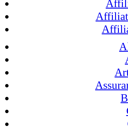
Affil
Affilia
Affil
A
Art
Assura
B