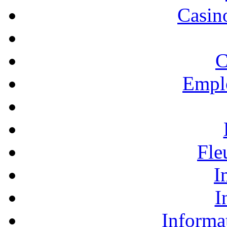
Casino
C
Empl
Fle
I
I
Informa