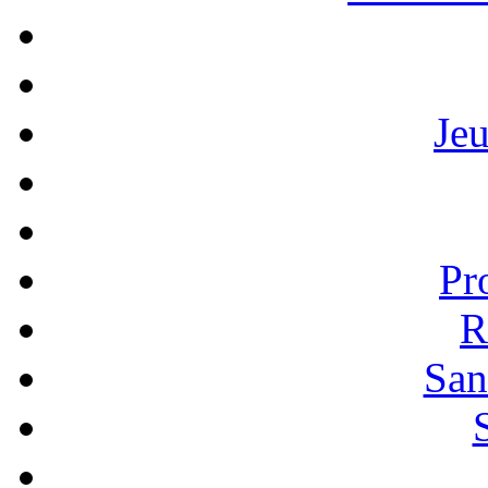
Je
Pr
R
San