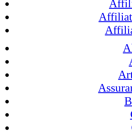
Affil
Affilia
Affil
A
Art
Assura
B