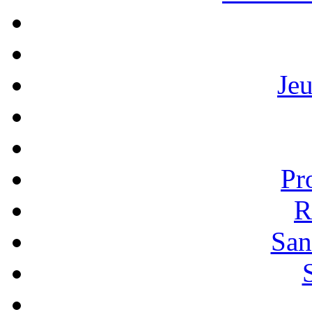
Je
Pr
R
San