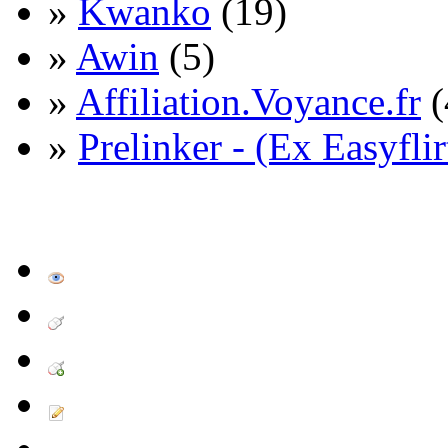
»
Kwanko
(19)
»
Awin
(5)
»
Affiliation.Voyance.fr
(
»
Prelinker - (Ex Easyflir