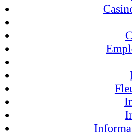
Casino
C
Empl
Fle
I
I
Informa