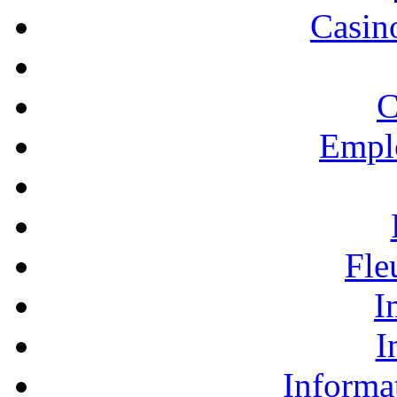
Casino
C
Empl
Fle
I
I
Informa