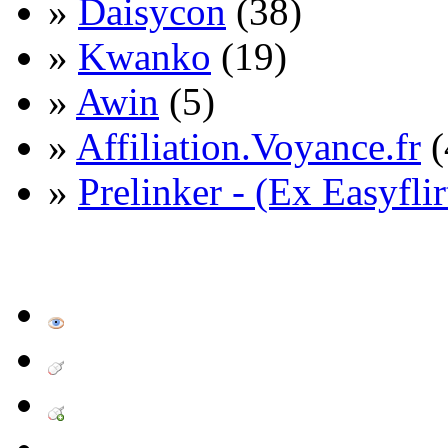
»
Daisycon
(38)
»
Kwanko
(19)
»
Awin
(5)
»
Affiliation.Voyance.fr
(
»
Prelinker - (Ex Easyflir