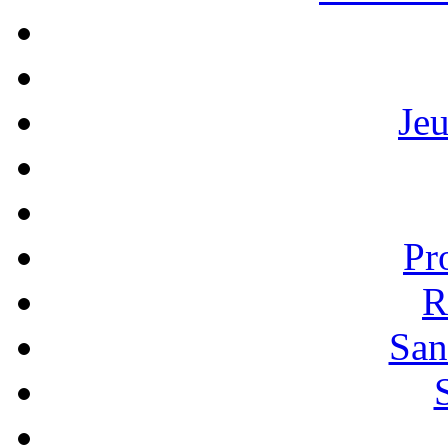
Je
Pr
R
San