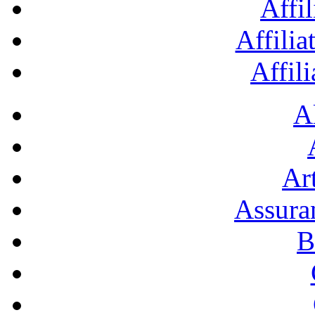
Affil
Affilia
Affil
A
Art
Assura
B