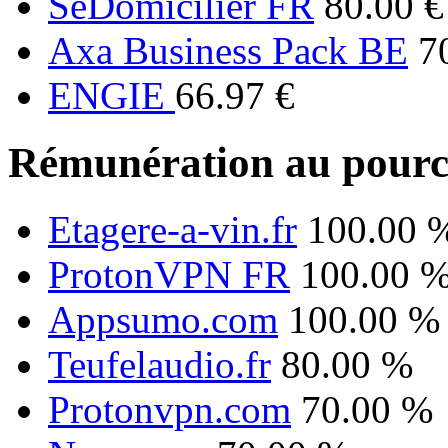
SeDomicilier FR
80.00 €
Axa Business Pack BE
7
ENGIE
66.97 €
Rémunération au pourc
Etagere-a-vin.fr
100.00 
ProtonVPN FR
100.00 
Appsumo.com
100.00 %
Teufelaudio.fr
80.00 %
Protonvpn.com
70.00 %