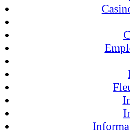
Casino
C
Empl
Fle
I
I
Informa