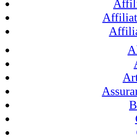
Affil
Affilia
Affil
A
Art
Assura
B