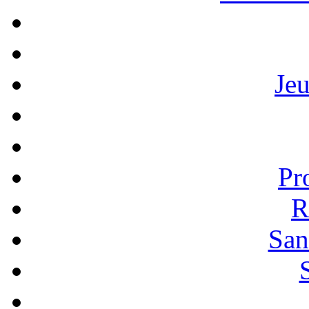
Je
Pr
R
San